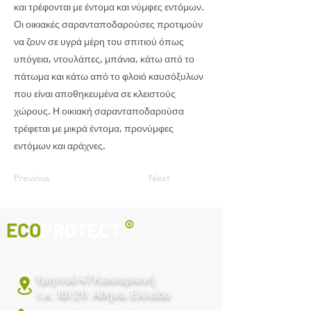
και τρέφονται με έντομα και νύμφες εντόμων.
Οι οικιακές σαρανταποδαρούσες προτιμούν
να ζουν σε υγρά μέρη του σπιτιού όπως
υπόγεια, ντουλάπες, μπάνια, κάτω από το
πάτωμα και κάτω από το φλοιό καυσόξυλων
που είναι αποθηκευμένα σε κλειστούς
χώρους. Η οικιακή σαρανταποδαρούσα
τρέφεται με μικρά έντομα, προνύμφες
εντόμων και αράχνες.
Previous
Next
®
ECO
PROTECT
Υμηττού 47
Καισαριανή
τ.κ. 161 211
Αθήνα, Ελλάδα