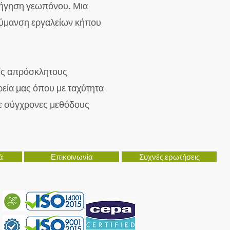
δήγηση γεωπόνου. Μια
λύμανση εργαλείων κήπου
ρίς απρόσκλητους
ρεία μας όπου με ταχύτητα
 με σύγχρονες μεθόδους
ά
Επικοινωνία
Συχνές ερωτήσεις