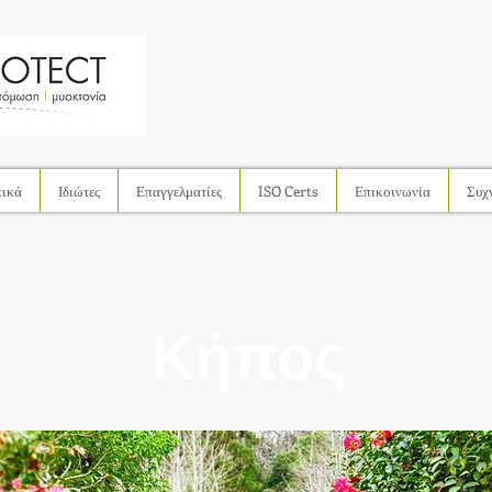
τικά
Ιδιώτες
Επαγγελματίες
ISO Certs
Επικοινωνία
Συχν
Κήπος