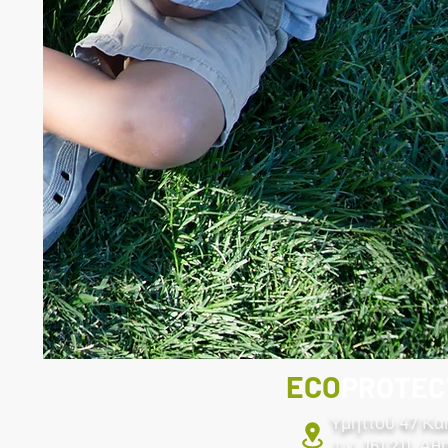
ECO
PROTEC
Υμηττού 47
Κα
τ.κ. 161 211
Αθή