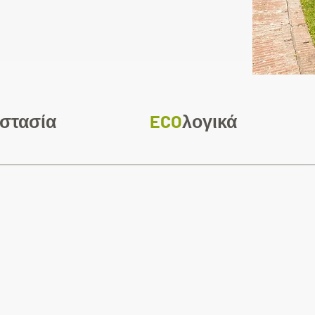
στασία
ECO
λογικά