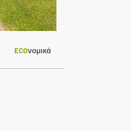
ECO
νομικά