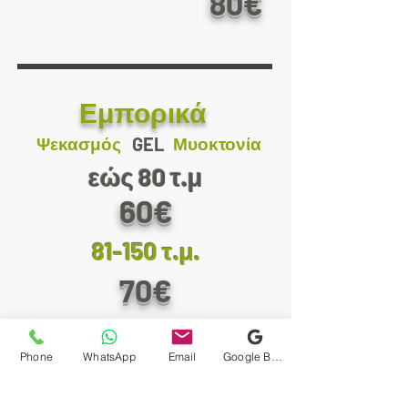
80€
Εμπορικά
Ψεκασμός
GEL
Μυοκτονία
εώς 80 τ.μ
60€
81-150 τ.μ.
70€
151-250 τ.μ.
Phone
WhatsApp
Email
Google Business Profile
80€