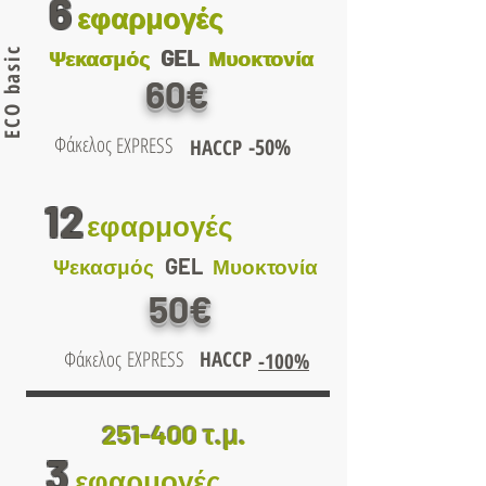
6
εφαρμογές
εφαρμογές
ECO basic
GEL
GEL
Ψεκασμός
Ψεκασμός
Μυοκτονία
Μυοκτονία
60€
Φάκελος
EXPRESS
-50%
HACCP
12
εφαρμογές
GEL
Ψεκασμός
Μυοκτονία
50€
Φάκελος
EXPRESS
HACCP
-100%
251-400 τ.μ.
3
εφαρμογές