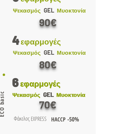
GEL
Ψεκασμός
Μυοκτονία
90€
4
εφαρμογές
GEL
Ψεκασμός
Μυοκτονία
80€
6
εφαρμογές
εφαρμογές
O basic
GEL
GEL
Ψεκασμός
Ψεκασμός
Μυοκτονία
Μυοκτονία
70€
Φάκελος
EXPRESS
-50%
HACCP