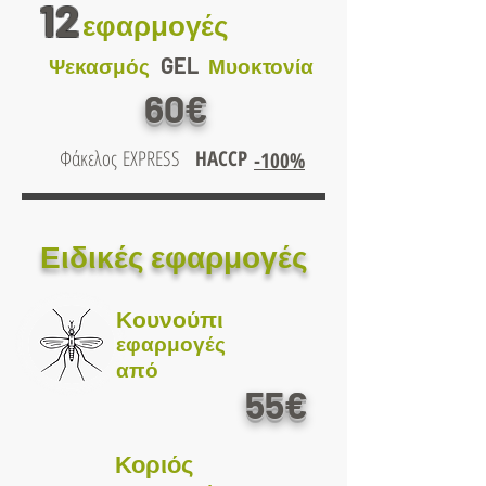
12
εφαρμογές
GEL
Ψεκασμός
Μυοκτονία
60€
Φάκελος
EXPRESS
HACCP
-100%
Ειδικές εφαρμογές
Κουνούπι
εφαρμογές
από
55€
Κοριός