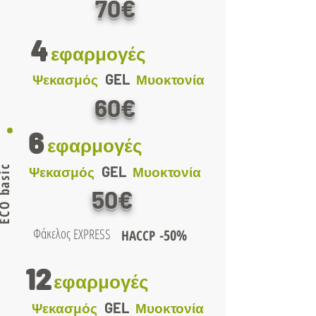
70€
4
εφαρμογές
GEL
Ψεκασμός
Μυοκτονία
60€
6
εφαρμογές
O basic
GEL
Ψεκασμός
Μυοκτονία
50€
Φάκελος
EXPRESS
-50%
HACCP
12
εφαρμογές
GEL
Ψεκασμός
Μυοκτονία